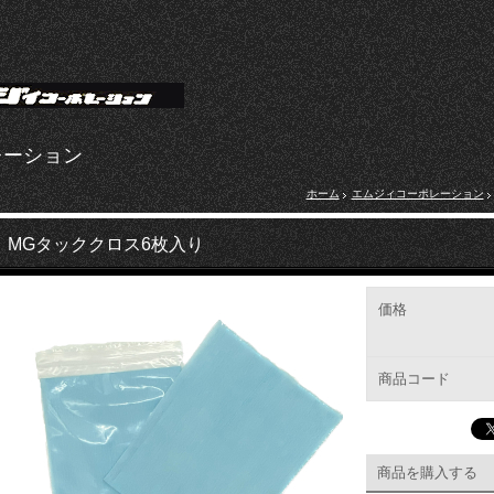
レーション
ホーム
エムジィコーポレーション
MGタッククロス6枚入り
価格
商品コード
商品を購入する