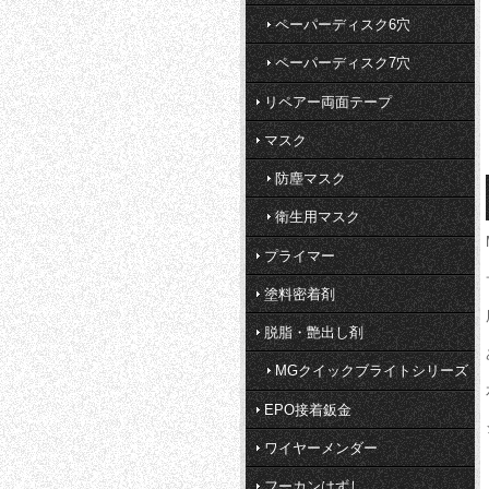
ペーパーディスク6穴
ペーパーディスク7穴
リペアー両面テープ
マスク
防塵マスク
衛生用マスク
プライマー
塗料密着剤
脱脂・艶出し剤
MGクイックブライトシリーズ
EPO接着鈑金
ワイヤーメンダー
フーカンはずし