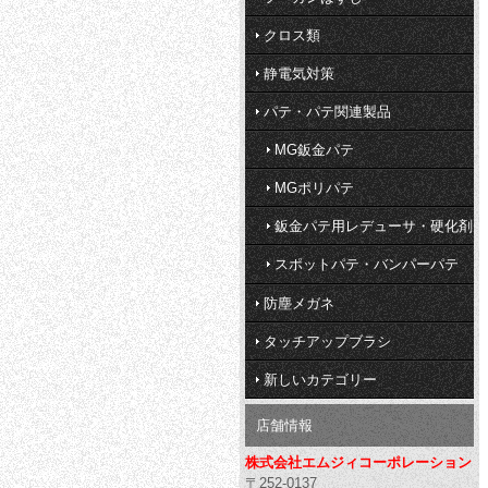
クロス類
静電気対策
パテ・パテ関連製品
MG鈑金パテ
MGポリパテ
鈑金パテ用レデューサ・硬化剤
スポットパテ・バンパーパテ
防塵メガネ
タッチアップブラシ
新しいカテゴリー
店舗情報
株式会社エムジィコーポレーション
〒252-0137