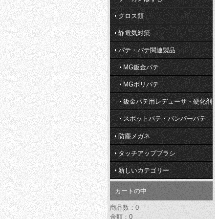
クロス類
静電気対策
パテ・パテ関連製品
MG鈑金パテ
MGポリパテ
鈑金パテ用レデューサ・硬化剤
スポットパテ・バンパーパテ
防塵メガネ
タッチアップブラシ
新しいカテゴリー
カートの中
商品数：0
金額：0