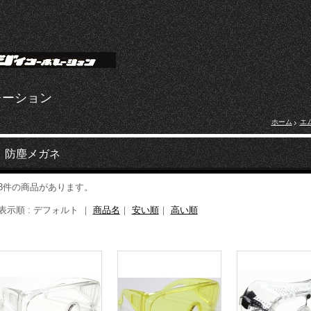
レーション
ホーム
エ
防塵メガネ
3件の商品があります。
表示順 : デフォルト ｜
商品名
｜
安い順
｜
高い順