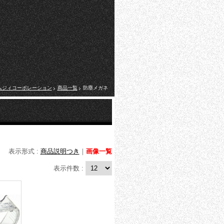
ムジィコーポレーション
商品一覧
防塵メガネ
表示形式 :
商品説明つき
｜
画像一覧
表示件数 :