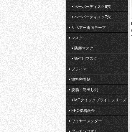
ペーパーディスク6穴
ペーパーディスク7穴
リペアー両面テープ
マスク
防塵マスク
衛生用マスク
プライマー
塗料密着剤
脱脂・艶出し剤
MGクイックブライトシリーズ
EPO接着鈑金
ワイヤーメンダー
フーカンはずし