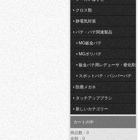
クロス類
静電気対策
パテ・パテ関連製品
MG鈑金パテ
MGポリパテ
鈑金パテ用レデューサ・硬化剤
スポットパテ・バンパーパテ
防塵メガネ
タッチアップブラシ
新しいカテゴリー
カートの中
商品数：0
金額：0