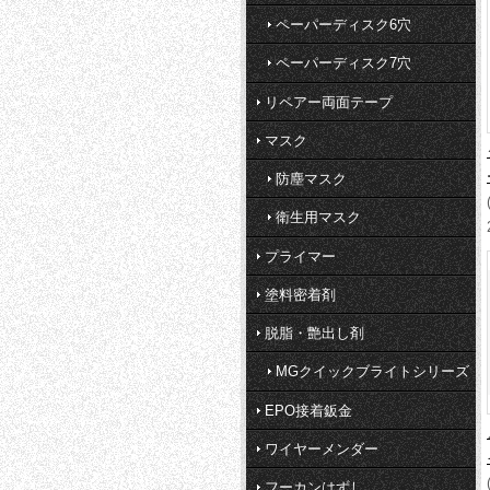
ペーパーディスク6穴
ペーパーディスク7穴
リペアー両面テープ
マスク
防塵マスク
衛生用マスク
プライマー
塗料密着剤
脱脂・艶出し剤
MGクイックブライトシリーズ
EPO接着鈑金
ワイヤーメンダー
フーカンはずし