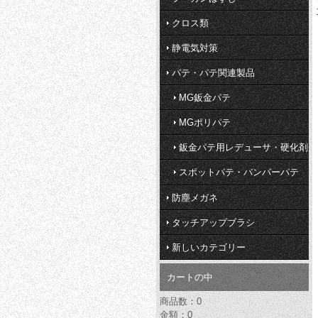
クロス類
静電気対策
パテ・パテ関連製品
MG鈑金パテ
MGポリパテ
鈑金パテ用レデューサ・硬化剤
スポットパテ・バンパーパテ
防塵メガネ
タッチアップブラシ
新しいカテゴリー
カートの中
商品数：0
金額：0