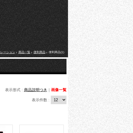
ポレーション
商品一覧
便利商品
便利商品(1)
表示形式 :
商品説明つき
｜
画像一覧
表示件数 :