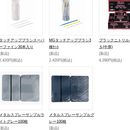
タッチアップブラシスーパ
MGタッチアップブラシ3
ブラックニトリル
ーファイン30本入り
種ｾｯﾄ
Ｓ(中厚)
(新品)
(新品)
(新品)
2,420円(税込)
2,420円(税込)
4,290円(税込)
メタルスプレーサンプルラ
メタルスプレーサンプルグ
イトグレー100枚
レー100枚
(新品)
(新品)