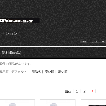
レーション
ホーム
エムジィコー
便利商品(1)
30件の商品があります。
表示順 : デフォルト ｜
商品名
｜
安い順
｜
高い順
前へ
1
2
3