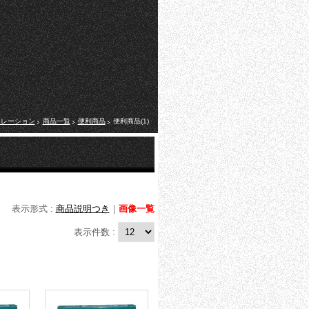
ポレーション
商品一覧
便利商品
便利商品(1)
表示形式 :
商品説明つき
｜
画像一覧
表示件数 :