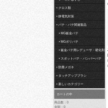
クロス類
静電気対策
パテ・パテ関連製品
MG鈑金パテ
MGポリパテ
鈑金パテ用レデューサ・硬化剤
スポットパテ・バンパーパテ
防塵メガネ
タッチアップブラシ
新しいカテゴリー
カートの中
商品数：0
金額：0