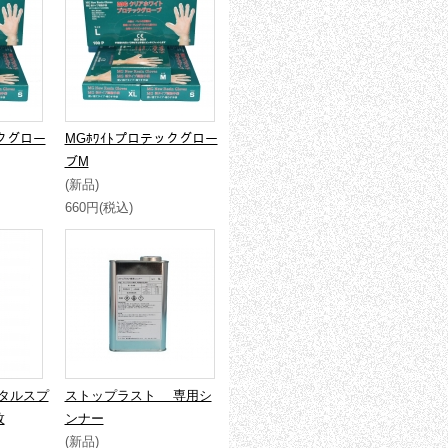
ックグロー
MGﾎﾜｲﾄプロテックグロー
ブM
(新品)
660円(税込)
タルスプ
ストップラスト 専用シ
枚
ンナー
(新品)