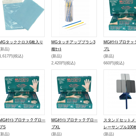
MGタッククロス6枚入り
MGタッチアップブラシ3
MGﾎﾜｲﾄプロテ
(新品)
種ｾｯﾄ
ブL
1,617円(税込)
(新品)
(新品)
2,420円(税込)
660円(税込)
MGﾎﾜｲﾄプロテックグロー
MGﾎﾜｲﾄプロテックグロー
スタンドセットメ
ブS
ブXL
レーサンプル100
(新品)
(新品)
(新品)