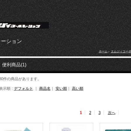
レーション
ホーム
エムジィコー
便利商品(1)
30件の商品があります。
表示順 :
デフォルト
｜
商品名
｜
安い順
｜
高い順
1
2
3
次へ