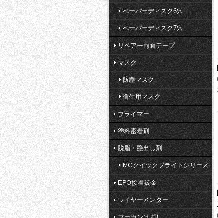
ペーパーディスク6穴
ペーパーディスク7穴
リペアー両面テープ
マスク
防塵マスク
衛生用マスク
プライマー
塗料密着剤
脱脂・艶出し剤
MGクイックブライトシリーズ
EPO接着鈑金
ワイヤーメンダー
フーカンはずし