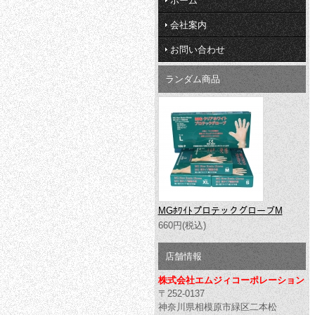
ホーム
会社案内
お問い合わせ
ランダム商品
MGﾎﾜｲﾄプロテックグローブM
660円(税込)
店舗情報
株式会社エムジィコーポレーション
〒252-0137
神奈川県相模原市緑区二本松